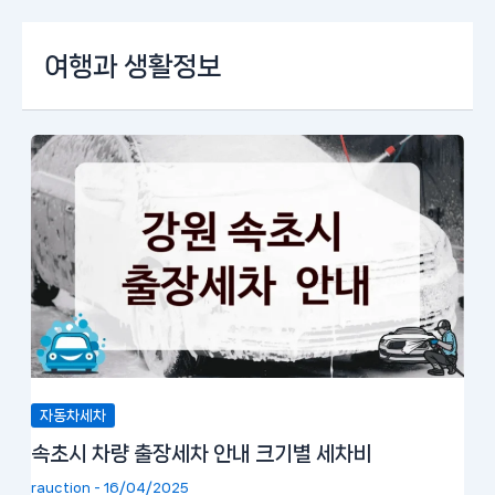
콘
여행과 생활정보
텐
츠
로
건
너
뛰
기
자동차세차
속초시 차량 출장세차 안내 크기별 세차비
rauction
-
16/04/2025