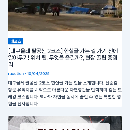
레포츠
[대구올레 팔공산 2코스] 한실골 가는 길 가기 전에
알아두기! 위치 팁, 무엇을 즐길까?, 현장 꿀팁 총정
리
rauction
-
16/04/2025
대구올레 팔공산 2코스 한실골 가는 길을 소개합니다. 신숭겸
장군 유적지를 시작으로 아름다운 자연경관을 만끽하며 걷는 트
레킹 코스입니다. 역사와 자연을 동시에 즐길 수 있는 특별한 경
험을 선사합니다.