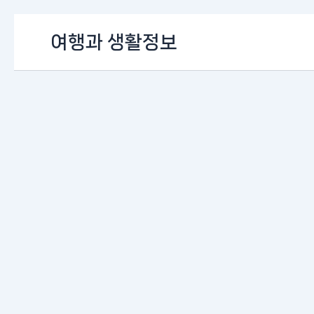
콘
여행과 생활정보
텐
츠
로
건
너
뛰
기