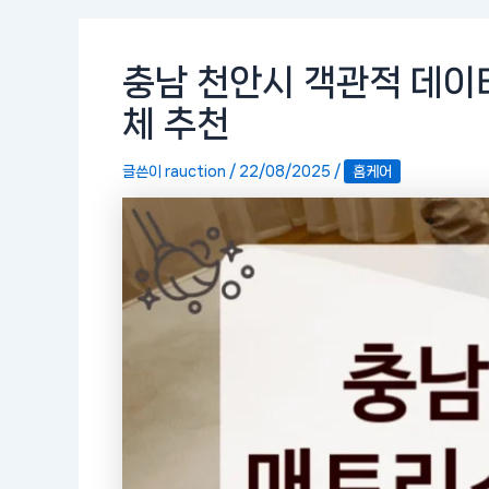
충남 천안시 객관적 데이
체 추천
글쓴이
rauction
/
22/08/2025
/
홈케어