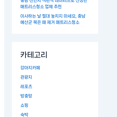
충남 천안시 객관적 데이터으로 선정한
매트리스청소 업체 추천
이사하는 날 절대 놓치지 마세요, 충남
예산군 묵은 때 제거 매트리스청소
카테고리
강아지카페
관광지
레포츠
방충망
쇼핑
숙박