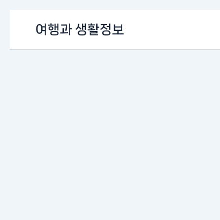
콘
여행과 생활정보
텐
츠
로
건
너
뛰
기