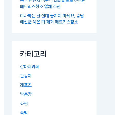
충남 천안시 객관적 데이터으로 선정한
매트리스청소 업체 추천
이사하는 날 절대 놓치지 마세요, 충남
예산군 묵은 때 제거 매트리스청소
카테고리
강아지카페
관광지
레포츠
방충망
쇼핑
숙박