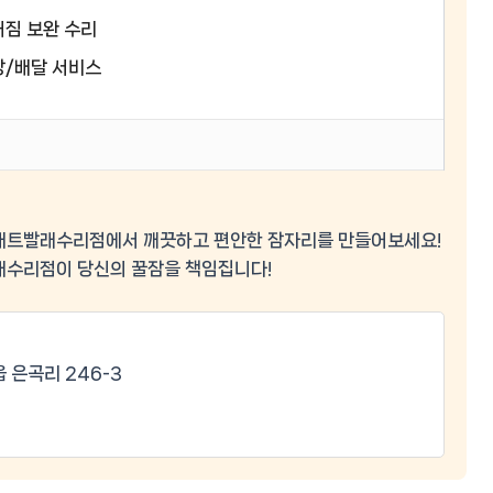
짐 보완 수리
장/배달 서비스
이스매트빨래수리점에서
깨끗하고 편안한 잠자리
를 만들어보세요!
빨래수리점이 당신의 꿀잠을 책임집니다!
 은곡리 246-3