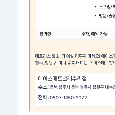
스프링/꺼
방문/출
편의성
주차, 예약 가능
매트리스 청소, 더 이상 미루지 마세요! 에
청주, 청원구, 아니 충북 어디든, 에이스매트
에이스매트빨래수리점
주소:
충북 청주시 충북 청주시 청원구 내수읍
전화:
0507-1350-3972