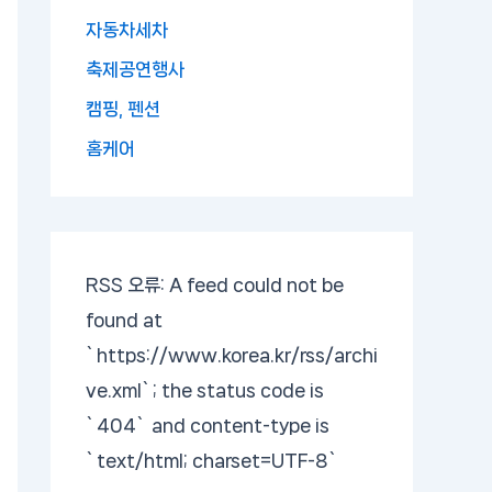
자동차세차
축제공연행사
캠핑, 펜션
홈케어
RSS 오류:
A feed could not be
found at
`https://www.korea.kr/rss/archi
ve.xml`; the status code is
`404` and content-type is
`text/html; charset=UTF-8`