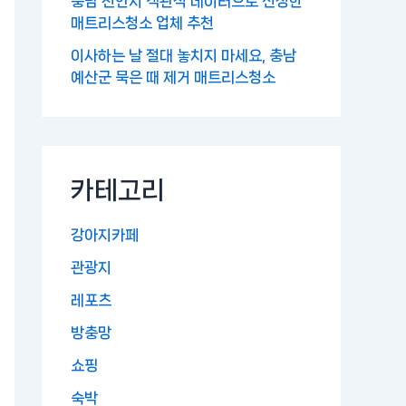
충남 천안시 객관적 데이터으로 선정한
매트리스청소 업체 추천
이사하는 날 절대 놓치지 마세요, 충남
예산군 묵은 때 제거 매트리스청소
카테고리
강아지카페
관광지
레포츠
방충망
쇼핑
숙박