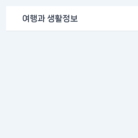
콘
여행과 생활정보
텐
츠
로
건
너
뛰
기