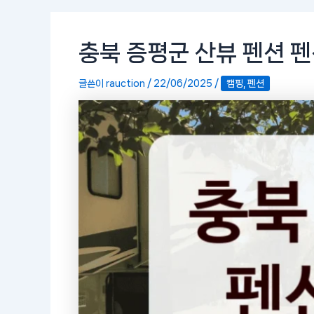
충북 증평군 산뷰 펜션 펜
글쓴이
rauction
/
22/06/2025
/
캠핑, 펜션