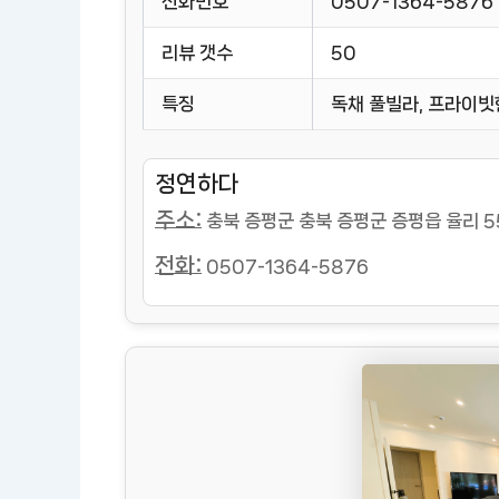
전화번호
0507-1364-5876
리뷰 갯수
50
특징
독채 풀빌라, 프라이빗
정연하다
주소:
충북 증평군 충북 증평군 증평읍 율리 55
전화:
0507-1364-5876