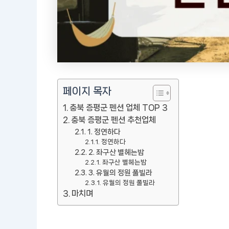
페이지 목자
충북 증평군 펜션 업체 TOP 3
충북 증평군 펜션 추천업체
1. 정연하다
정연하다
2. 좌구산 별헤는밤
좌구산 별헤는밤
3. 유월의 정원 풀빌라
유월의 정원 풀빌라
마치며