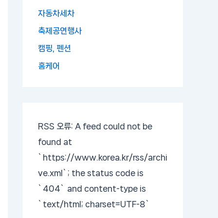
자동차세차
축제공연행사
캠핑, 펜션
홈케어
RSS 오류:
A feed could not be
found at
`https://www.korea.kr/rss/archi
ve.xml`; the status code is
`404` and content-type is
`text/html; charset=UTF-8`