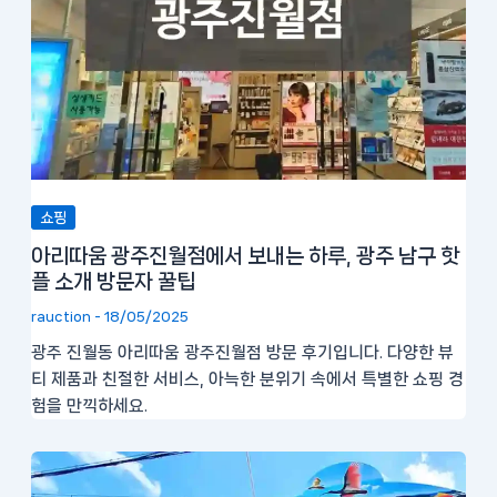
쇼핑
아리따움 광주진월점에서 보내는 하루, 광주 남구 핫
플 소개 방문자 꿀팁
rauction
-
18/05/2025
광주 진월동 아리따움 광주진월점 방문 후기입니다. 다양한 뷰
티 제품과 친절한 서비스, 아늑한 분위기 속에서 특별한 쇼핑 경
험을 만끽하세요.