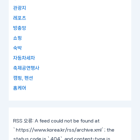
관광지
레포츠
방충망
쇼핑
숙박
자동차세차
축제공연행사
캠핑, 펜션
홈케어
RSS 오류:
A feed could not be found at
`https://www.korea.kr/rss/archive.xml`; the
status code is `404` and content-type is