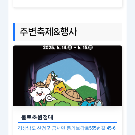
주변축제&행사
불로초원정대
경상남도 산청군 금서면 동의보감로555번길 45-6