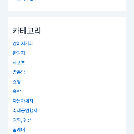
카테고리
강아지카페
관광지
레포츠
방충망
쇼핑
숙박
자동차세차
축제공연행사
캠핑, 펜션
홈케어