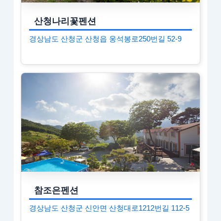
산청나리꽃펜션
경상남도 산청군 산청읍 웅석봉로250번길 52-9
참조은펜션
경상남도 산청군 신안면 산청대로1212번길 112-5