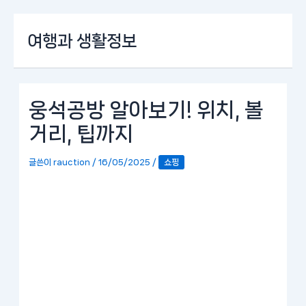
콘
여행과 생활정보
텐
츠
로
건
너
웅석공방 알아보기! 위치, 볼
뛰
거리, 팁까지
기
글쓴이
rauction
/
16/05/2025
/
쇼핑