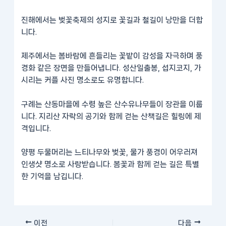
진해
에서는 벚꽃축제의 성지로 꽃길과 철길이 낭만을 더합
니다.
제주
에서는 봄바람에 흔들리는 꽃밭이 감성을 자극하며 풍
경화 같은 장면을 만들어냅니다. 성산일출봉, 섭지코지, 가
시리는 커플 사진 명소로도 유명합니다.
구례
는 산동마을에 수령 높은 산수유나무들이 장관을 이룹
니다. 지리산 자락의 공기와 함께 걷는 산책길은 힐링에 제
격입니다.
양평 두물머리
는 느티나무와 벚꽃, 물가 풍경이 어우러져
인생샷 명소로 사랑받습니다. 봄꽃과 함께 걷는 길은 특별
한 기억을 남깁니다.
이전
다음