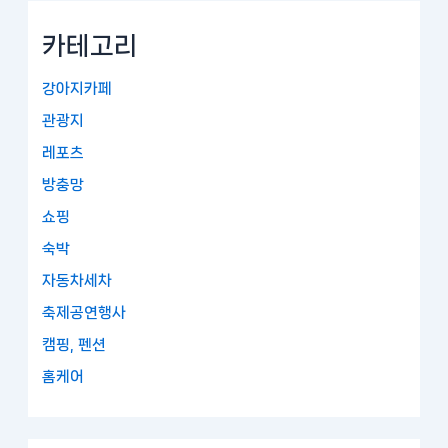
카테고리
강아지카페
관광지
레포츠
방충망
쇼핑
숙박
자동차세차
축제공연행사
캠핑, 펜션
홈케어