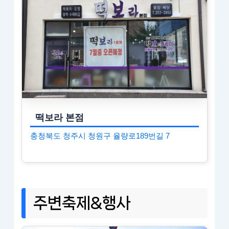
떡보라 본점
충청북도 청주시 청원구 율량로189번길 7
주변축제&행사