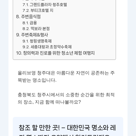
그랜드플라자 청주호텔
부티크호텔 지
주변음식점
금용
떡보라 본점
주변축제&행사
청원생명축제
세종대왕과 초정약수축제
창의력과 진로를 위한 청소년 체험 여행지
올리브영 청주대은 아름다운 자연이 공존하는 주
목받는 명소입니다.
충청북도 청주시에서의 소중한 순간을 위한 최적
의 장소, 지금 함께 떠나볼까요?
참조 할 만한 곳! – 대한민국 명소와 레