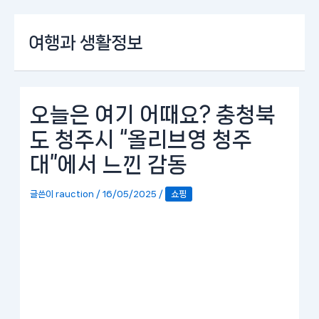
콘
여행과 생활정보
텐
츠
로
건
너
오늘은 여기 어때요? 충청북
뛰
도 청주시 “올리브영 청주
기
대”에서 느낀 감동
글쓴이
rauction
/
16/05/2025
/
쇼핑