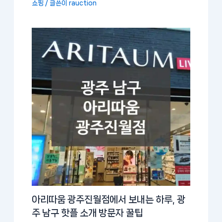
쇼핑
/ 글쓴이
rauction
아리따움 광주진월점에서 보내는 하루, 광
주 남구 핫플 소개 방문자 꿀팁